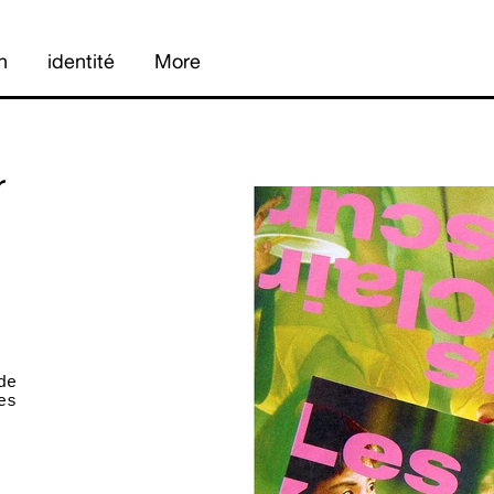
n
identité
More
r
de
es