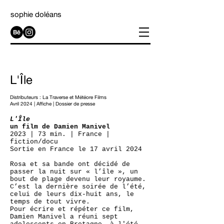
sophie doléans
L'Île
Distributeurs :
La Traverse
et
Météore Films
Avril 2024 | Affiche | Dossier de presse
L'Île
un film de Damien Manivel
2023 | 73 min. | France |
fiction/docu
Sortie en France le 17 avril 2024
Rosa et sa bande ont décidé de
passer la nuit sur « l’île », un
bout de plage devenu leur royaume.
C’est la dernière soirée de l’été,
celui de leurs dix-huit ans, le
temps de tout vivre.
Pour écrire et répéter ce film,
Damien Manivel a réuni sept