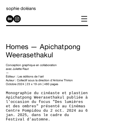
sophie doléans
Homes — Apichatpong
Weerasethakul
Conception graphique en collaboration
avec Juliette Raut
—
Éditeur :
Les éditions de l'œil
Auteur :
C
ollectif sous la direction d'Antoine Thirion
Octobre 2024 | 23 x 19 cm | 480 pages
Monographie du cinéaste et plastien
Apichatpong Weerasethakul publiée à
l'occasion du focus "Des lumières
et des ombres" présenté au Cinémas
Centre Pompidou
du 2 oct. 2024 au 6
jan. 2025, dans le cadre du
Festival d'automne.