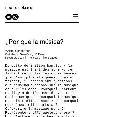
sophie doléans
¿Por qué la música?
Auteur : Francis Wolff
Coéditeurs :
Serie Gong
|
El Paseo
Novembre 2021 | 14,5 x 22 cm | 576 pages
De cette définition banale, « la
musique est l’art des sons », ce
livre tire toutes les conséquences
jusqu’aux plus éloignées. Chemin
faisant, il répond aux questions
que nous nous posons sur la musique
et sur les arts. Pourquoi, partout
où il y a de l’humanité, y a-t-il
de la musique ? Pourquoi la musique
nous fait-elle danser ? Et pourquoi
nous émeut-elle parfois ?
Qu’exprime la musique pure ?
Représente-t-elle quelque chose ?
Et qu’est-ce que la beauté ? Est-